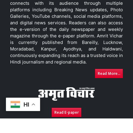
connects with its audience through multiple
platforms including Breaking News updates, Photo
Galleries, YouTube channels, social media platforms,
and digital news services. Readers can also access
the e-version of the daily newspaper and weekly
magazine through the e-paper platform. Amrit Vichar
is currently published from Bareilly, Lucknow,
Moradabad, Kanpur, Ayodhya, and Haldwani,
continuously expanding its reach as a trusted voice in
Hindi journalism and regional media.
Read More...
HI
Read E-paper
About Us
Contact Us
Complaint Redressal
Disc