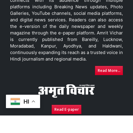
connects with its audience through multiple
platforms including Breaking News updates, Photo
Galleries, YouTube channels, social media platforms,
and digital news services. Readers can also access
the e-version of the daily newspaper and weekly
magazine through the e-paper platform. Amrit Vichar
is currently published from Bareilly, Lucknow,
Moradabad, Kanpur, Ayodhya, and Haldwani,
continuously expanding its reach as a trusted voice in
Hindi journalism and regional media.
Read More...
HI
Read E-paper
About Us
Contact Us
Complaint Redressal
Disc