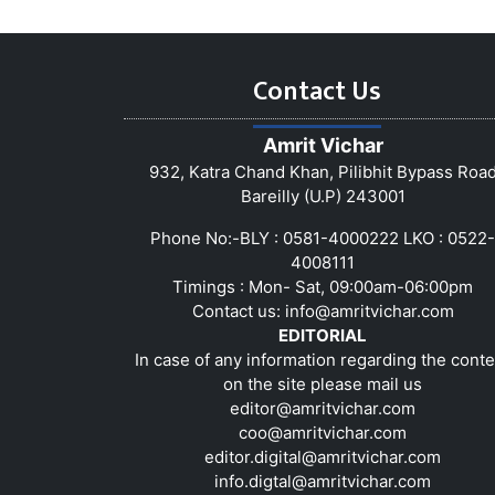
Contact Us
Amrit Vichar
932, Katra Chand Khan, Pilibhit Bypass Roa
Bareilly (U.P) 243001
Phone No:-BLY : 0581-4000222 LKO : 0522-
4008111
Timings : Mon- Sat, 09:00am-06:00pm
Contact us:
info@amritvichar.com
EDITORIAL
In case of any information regarding the conte
on the site please mail us
editor@amritvichar.com
coo@amritvichar.com
editor.digital@amritvichar.com
info.digtal@amritvichar.com