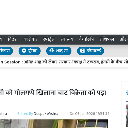
श
विदेश
कारोबार
स्पोर्ट्स
स्वास्थ्य
वैचारिकी
राशिफल
और द
कैंपस
यूरेका
शब्द रंग
ग्लैमवर्ल्ड
: अमित शाह को लेकर सरकार-विपक्ष में टकराव, हंगामे के बीच सोमवार तक 
ती को गोलगप्पे खिलाना चाट विक्रेता को पड़ा
shra
Edited By
Deepak Mishra
On
03 Jun 2026 17:54:34