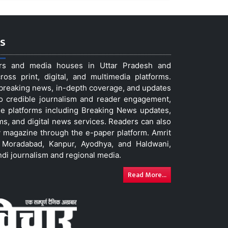
s
ers and media houses in Uttar Pradesh and
ss print, digital, and multimedia platforms.
t breaking news, in-depth coverage, and updates
to credible journalism and reader engagement,
le platforms including Breaking News updates,
ms, and digital news services. Readers can also
 magazine through the e-paper platform. Amrit
w, Moradabad, Kanpur, Ayodhya, and Haldwani,
ndi journalism and regional media.
Read More...