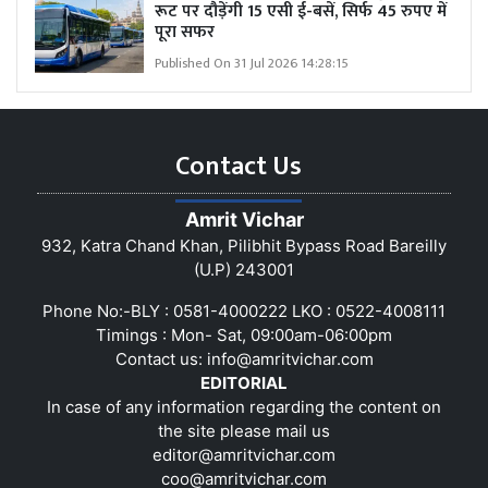
रूट पर दौड़ेंगी 15 एसी ई-बसें, सिर्फ 45 रुपए में
पूरा सफर
Published On 31 Jul 2026 14:28:15
Contact Us
Amrit Vichar
932, Katra Chand Khan, Pilibhit Bypass Road Bareilly
(U.P) 243001
Phone No:-BLY : 0581-4000222 LKO : 0522-4008111
Timings : Mon- Sat, 09:00am-06:00pm
Contact us:
info@amritvichar.com
EDITORIAL
In case of any information regarding the content on
the site please mail us
editor@amritvichar.com
coo@amritvichar.com