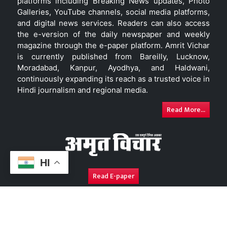
platforms including Breaking News updates, Photo
Galleries, YouTube channels, social media platforms,
and digital news services. Readers can also access
the e-version of the daily newspaper and weekly
magazine through the e-paper platform. Amrit Vichar
is currently published from Bareilly, Lucknow,
Moradabad, Kanpur, Ayodhya, and Haldwani,
continuously expanding its reach as a trusted voice in
Hindi journalism and regional media.
Read More...
HI
Read E-paper
About Us
Contact Us
Complaint Redressal
Disc