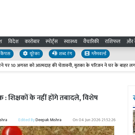
श
विदेश
कारोबार
स्पोर्ट्स
स्वास्थ्य
वैचारिकी
राशिफल
और द
कैंपस
यूरेका
शब्द रंग
ग्लैमवर्ल्ड
10 अगस्त को आत्मदाह की चेतावनी, मृतका के परिजन ने घर के बाहर लगाया फ्ल
शिक्षकों के नहीं होंगे तबादले, विशेष
shra
Edited By
Deepak Mishra
On
04 Jun 2026 21:52:26