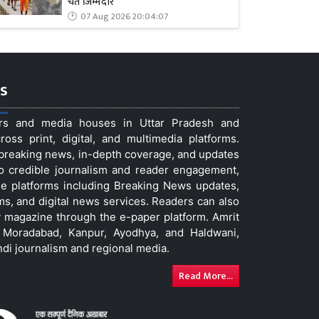
चेते जिम्मेदार
07 Aug 2026 20:04:07
s
ers and media houses in Uttar Pradesh and
ss print, digital, and multimedia platforms.
t breaking news, in-depth coverage, and updates
to credible journalism and reader engagement,
le platforms including Breaking News updates,
ms, and digital news services. Readers can also
 magazine through the e-paper platform. Amrit
w, Moradabad, Kanpur, Ayodhya, and Haldwani,
ndi journalism and regional media.
Read More...