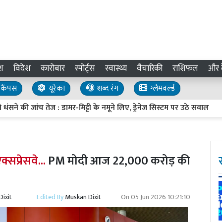
श
विदेश
कारोबार
स्पोर्ट्स
स्वास्थ्य
वैचारिकी
राशिफल
और द
कैंपस
यूरेका
शब्द रंग
ग्लैमवर्ल्ड
 जांच तेज : डामर-मिट्टी के नमूने लिए, ड्रेनेज सिस्टम पर उठे सवाल
UP I
सप्रेसवे...
PM मोदी आज 22,000 करोड़ की
ixit
Edited By
Muskan Dixit
On
05 Jun 2026 10:21:10