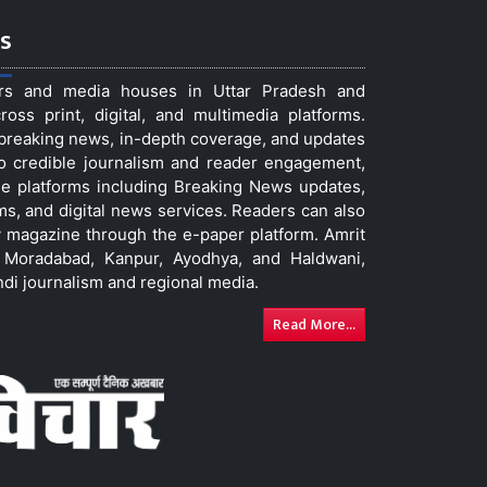
s
ers and media houses in Uttar Pradesh and
ss print, digital, and multimedia platforms.
t breaking news, in-depth coverage, and updates
to credible journalism and reader engagement,
le platforms including Breaking News updates,
ms, and digital news services. Readers can also
 magazine through the e-paper platform. Amrit
w, Moradabad, Kanpur, Ayodhya, and Haldwani,
ndi journalism and regional media.
Read More...