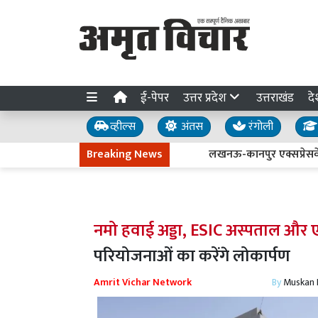
ई-पेपर
उत्तर प्रदेश
उत्तराखंड
दे
व्हील्स
अंतस
रंगोली
Breaking News
लखनऊ-कानपुर एक्सप्रेसवे धंसने की
नमो हवाई अड्डा, ESIC अस्पताल और एक्
परियोजनाओं का करेंगे लोकार्पण
Amrit Vichar Network
By
Muskan D