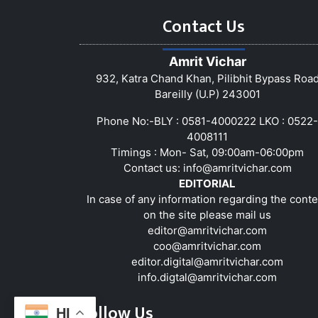
Contact Us
Amrit Vichar
932, Katra Chand Khan, Pilibhit Bypass Roa
Bareilly (U.P) 243001
Phone No:-BLY : 0581-4000222 LKO : 0522-
4008111
Timings : Mon- Sat, 09:00am-06:00pm
Contact us:
info@amritvichar.com
EDITORIAL
In case of any information regarding the conte
on the site please mail us
editor@amritvichar.com
coo@amritvichar.com
editor.digital@amritvichar.com
info.digtal@amritvichar.com
Follow Us
HI