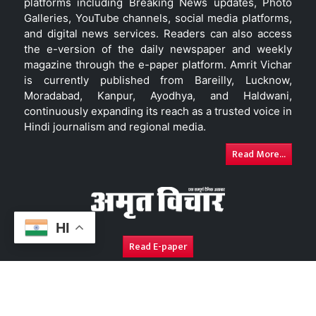
platforms including Breaking News updates, Photo
Galleries, YouTube channels, social media platforms,
and digital news services. Readers can also access
the e-version of the daily newspaper and weekly
magazine through the e-paper platform. Amrit Vichar
is currently published from Bareilly, Lucknow,
Moradabad, Kanpur, Ayodhya, and Haldwani,
continuously expanding its reach as a trusted voice in
Hindi journalism and regional media.
Read More...
HI
Read E-paper
About Us
Contact Us
Complaint Redressal
Disc