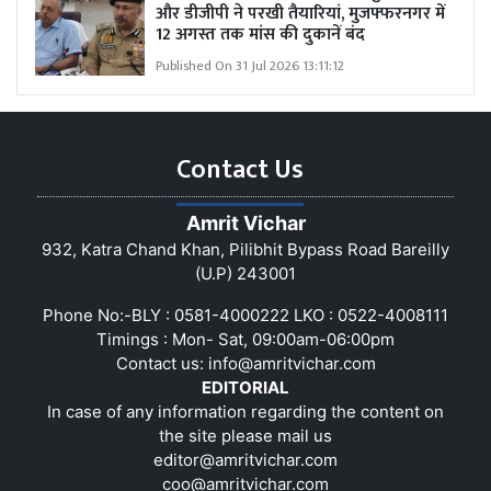
और डीजीपी ने परखी तैयारियां, मुजफ्फरनगर में
12 अगस्त तक मांस की दुकानें बंद
Published On 31 Jul 2026 13:11:12
Contact Us
Amrit Vichar
932, Katra Chand Khan, Pilibhit Bypass Road Bareilly
(U.P) 243001
Phone No:-BLY : 0581-4000222 LKO : 0522-4008111
Timings : Mon- Sat, 09:00am-06:00pm
Contact us:
info@amritvichar.com
EDITORIAL
In case of any information regarding the content on
the site please mail us
editor@amritvichar.com
coo@amritvichar.com