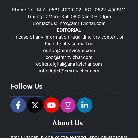
Phone No:-BLY : 0581-4000222 LKO : 0522-4008111
Timings : Mon- Sat, 09:00am-06:00pm
Contact us:
info@amritvichar.com
EDITORIAL
In case of any information regarding the content on
the site please mail us
editor@amritvichar.com
coo@amritvichar.com
editor.digital@amritvichar.com
info.digtal@amritvichar.com
Follow Us
About Us
Amrit Vichar is one of the leading Hindi newspapers