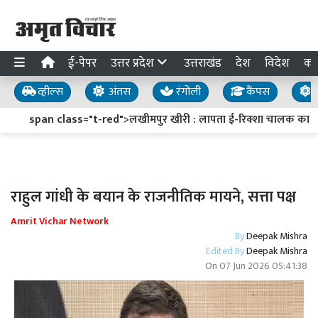
ई-पेपर
उत्तर प्रदेश
उत्तराखंड
देश
विदेश
का
व्हील्स
अंतस
रंगोली
कैंपस
य
span class="t-red">लखीमपुर खीरी : लापता ई-रिक्शा चालक का सुराग
राहुल गांधी के बयान के राजनीतिक मायने, सत्ता पक्ष
Amrit Vichar Network
By
Deepak Mishra
Edited By
Deepak Mishra
On
07 Jun 2026 05:41:38