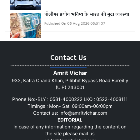
पॉलीमर प्रयोग भविष्य के भारत की मुद्रा व्यवस्था
Published On 05 Aug 2026 05:51:07
Contact Us
Amrit Vichar
932, Katra Chand Khan, Pilibhit Bypass Road Bareilly
(U.P) 243001
Phone No:-BLY : 0581-4000222 LKO : 0522-4008111
Timings : Mon- Sat, 09:00am-06:00pm
Contact us:
info@amritvichar.com
EDITORIAL
In case of any information regarding the content on
the site please mail us