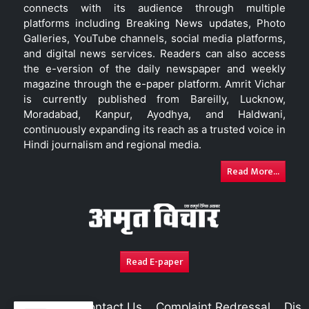
connects with its audience through multiple
platforms including Breaking News updates, Photo
Galleries, YouTube channels, social media platforms,
and digital news services. Readers can also access
the e-version of the daily newspaper and weekly
magazine through the e-paper platform. Amrit Vichar
is currently published from Bareilly, Lucknow,
Moradabad, Kanpur, Ayodhya, and Haldwani,
continuously expanding its reach as a trusted voice in
Hindi journalism and regional media.
Read More...
Read E-paper
About Us
Contact Us
Complaint Redressal
Disc