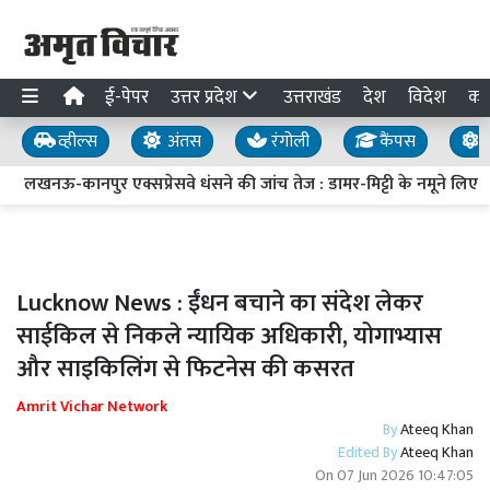
ई-पेपर
उत्तर प्रदेश
उत्तराखंड
देश
विदेश
का
व्हील्स
अंतस
रंगोली
कैंपस
य
लखनऊ-कानपुर एक्सप्रेसवे धंसने की जांच तेज : डामर-मिट्टी के नमूने लिए, ड्र
Lucknow News : ईंधन बचाने का संदेश लेकर
साईकिल से निकले न्यायिक अधिकारी, योगाभ्यास
और साइकिलिंग से फिटनेस की कसरत
Amrit Vichar Network
By
Ateeq Khan
Edited By
Ateeq Khan
On
07 Jun 2026 10:47:05