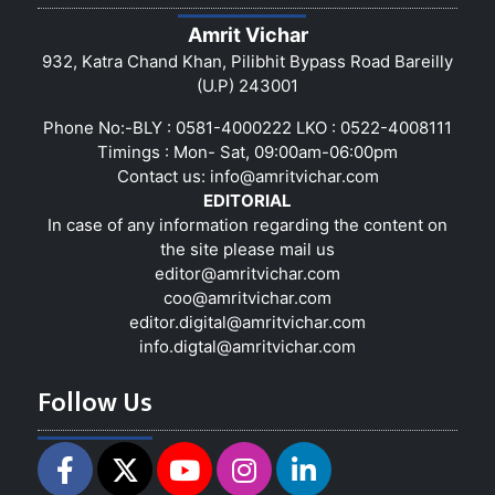
Amrit Vichar
932, Katra Chand Khan, Pilibhit Bypass Road Bareilly
(U.P) 243001
Phone No:-BLY : 0581-4000222 LKO : 0522-4008111
Timings : Mon- Sat, 09:00am-06:00pm
Contact us:
info@amritvichar.com
EDITORIAL
In case of any information regarding the content on
the site please mail us
editor@amritvichar.com
coo@amritvichar.com
editor.digital@amritvichar.com
info.digtal@amritvichar.com
Follow Us