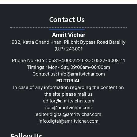
Contact Us
Amrit Vichar
932, Katra Chand Khan, Pilibhit Bypass Road Bareilly
(U.P) 243001
Phone No:-BLY : 0581-4000222 LKO : 0522-4008111
Timings : Mon- Sat, 09:00am-06:00pm
Contact us:
info@amritvichar.com
EDITORIAL
In case of any information regarding the content on
the site please mail us
editor@amritvichar.com
coo@amritvichar.com
editor.digital@amritvichar.com
info.digtal@amritvichar.com
Follow Us