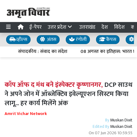
ई-पेपर
उत्तर प्रदेश
उत्तराखंड
देश
विदेश
का
व्हील्स
अंतस
रंगोली
कैंपस
य
संपादकीय : संवाद का संदेश
08 अगस्त का इतिहास: भारत छोड़ो
कॉप ऑफ द मंथ बने इंस्पेक्टर कृष्णानगर,
DCP साउथ
ने अपने जोन में ऑब्जेक्टिव इवेल्यूएशन सिस्टम किया
लागू... हर कार्य मिलेंगे अंक
Amrit Vichar Network
By
Muskan Dixit
Edited By
Muskan Dixit
On
07 Jun 2026 10:59:55