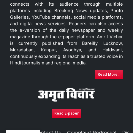
connects with its audience through multiple
platforms including Breaking News updates, Photo
Galleries, YouTube channels, social media platforms,
and digital news services. Readers can also access
the e-version of the daily newspaper and weekly
magazine through the e-paper platform. Amrit Vichar
is currently published from Bareilly, Lucknow,
Moradabad, Kanpur, Ayodhya, and Haldwani,
continuously expanding its reach as a trusted voice in
Hindi journalism and regional media.
Read More...
Read E-paper
About Us
Contact Us
Complaint Redressal
Disc