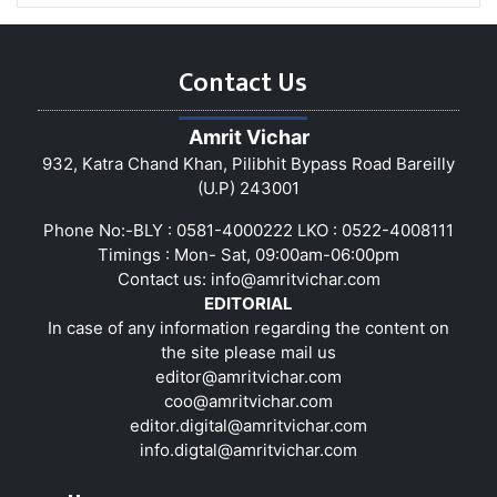
Contact Us
Amrit Vichar
932, Katra Chand Khan, Pilibhit Bypass Road Bareilly
(U.P) 243001
Phone No:-BLY : 0581-4000222 LKO : 0522-4008111
Timings : Mon- Sat, 09:00am-06:00pm
Contact us:
info@amritvichar.com
EDITORIAL
In case of any information regarding the content on
the site please mail us
editor@amritvichar.com
coo@amritvichar.com
editor.digital@amritvichar.com
info.digtal@amritvichar.com