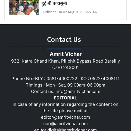
हुई थी कहासुनी
Published On 02 Aug 2026 17:22:46
Contact Us
Amrit Vichar
932, Katra Chand Khan, Pilibhit Bypass Road Bareilly
(U.P) 243001
Phone No:-BLY : 0581-4000222 LKO : 0522-4008111
Timings : Mon- Sat, 09:00am-06:00pm
Contact us:
info@amritvichar.com
EDITORIAL
In case of any information regarding the content on
the site please mail us
editor@amritvichar.com
coo@amritvichar.com
editor.digital@amritvichar.com