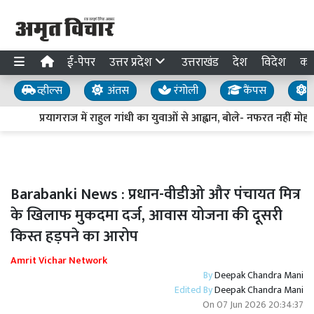
ई-पेपर
उत्तर प्रदेश
उत्तराखंड
देश
विदेश
का
व्हील्स
अंतस
रंगोली
कैंपस
य
प्रयागराज में राहुल गांधी का युवाओं से आह्वान, बोले- नफरत नहीं मोहब्
Barabanki News : प्रधान-वीडीओ और पंचायत मित्र
के खिलाफ मुकदमा दर्ज, आवास योजना की दूसरी
किस्त हड़पने का आरोप
Amrit Vichar Network
By
Deepak Chandra Mani
Edited By
Deepak Chandra Mani
On
07 Jun 2026 20:34:37