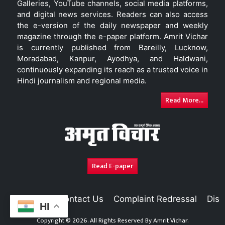
Galleries, YouTube channels, social media platforms,
and digital news services. Readers can also access
the e-version of the daily newspaper and weekly
magazine through the e-paper platform. Amrit Vichar
is currently published from Bareilly, Lucknow,
Moradabad, Kanpur, Ayodhya, and Haldwani,
continuously expanding its reach as a trusted voice in
Hindi journalism and regional media.
Read More...
Read E-paper
About Us
Contact Us
Complaint Redressal
Disc
HI
Copyright © 2026. All Rights Reserved By
Amrit Vichar.