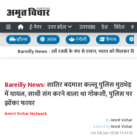
ई-पेपर
उत्तर प्रदेश
उत्तराखंड
देश
विदेश
का
व्हील्स
अंतस
रंगोली
कैंपस
य
Bareilly News : उर्से रजवी के मंच से एलान, भारत को मिलकर विश्वग
Bareilly News:
शातिर बदमाश कल्लू पुलिस मुठभेड़
में घायल, साथी संग करने वाला था गोकशी, पुलिस पर
झोंका फायर
Amrit Vichar Network
By
Amrit Vichar
Edited By
Amrit Vichar
On
08 Jun 2026 11:41:13