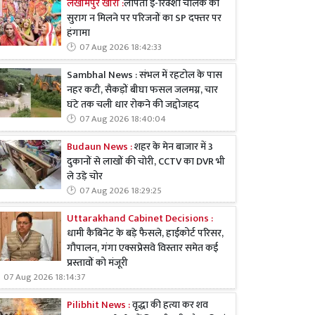
लखीमपुर खीरी :
लापता ई-रिक्शा चालक का
सुराग न मिलने पर परिजनों का SP दफ्तर पर
हंगामा
07 Aug 2026 18:42:33
Sambhal News : संभल में रहटोल के पास
नहर कटी, सैकड़ों बीघा फसल जलमग्न, चार
घंटे तक चली धार रोकने की जद्दोजहद
07 Aug 2026 18:40:04
Budaun News :
शहर के मेन बाजार में 3
दुकानों से लाखों की चोरी, CCTV का DVR भी
ले उड़े चोर
07 Aug 2026 18:29:25
Uttarakhand Cabinet Decisions :
धामी कैबिनेट के बड़े फैसले, हाईकोर्ट परिसर,
गौपालन, गंगा एक्सप्रेसवे विस्तार समेत कई
प्रस्तावों को मंजूरी
07 Aug 2026 18:14:37
Pilibhit News :
वृद्धा की हत्या कर शव