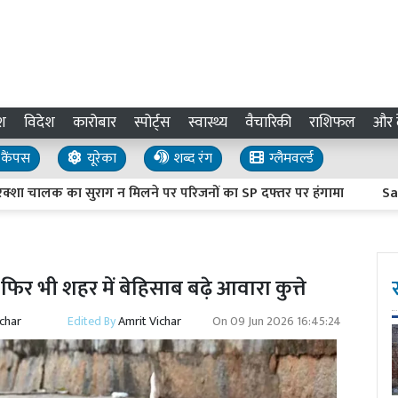
श
विदेश
कारोबार
स्पोर्ट्स
स्वास्थ्य
वैचारिकी
राशिफल
और द
कैंपस
यूरेका
शब्द रंग
ग्लैमवर्ल्ड
लक का सुराग न मिलने पर परिजनों का SP दफ्तर पर हंगामा
Sambhal Ne
फिर भी शहर में बेहिसाब बढ़े आवारा कुत्ते
ichar
Edited By
Amrit Vichar
On
09 Jun 2026 16:45:24