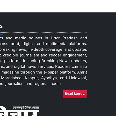
s
ers and media houses in Uttar Pradesh and
ss print, digital, and multimedia platforms.
t breaking news, in-depth coverage, and updates
to credible journalism and reader engagement,
le platforms including Breaking News updates,
ms, and digital news services. Readers can also
 magazine through the e-paper platform. Amrit
w, Moradabad, Kanpur, Ayodhya, and Haldwani,
ndi journalism and regional media.
Read More...