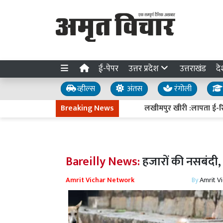
ई-पेपर
उत्तर प्रदेश
उत्तराखंड
दे
व्हील्स
अंतस
रंगोली
Breaking News
लखीमपुर खीरी :लापता ई-रिक्शा चा
Bareilly News:
हजारों की नसबंदी, 
Amrit Vichar Network
By
Amrit V