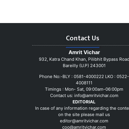
Contact Us
Amrit Vichar
932, Katra Chand Khan, Pilibhit Bypass Roa
Bareilly (U.P) 243001
Phone No:-BLY : 0581-4000222 LKO : 0522-
4008111
Timings : Mon- Sat, 09:00am-06:00pm
Contact us:
info@amritvichar.com
EDITORIAL
In case of any information regarding the conte
on the site please mail us
editor@amritvichar.com
coo@amritvichar.com