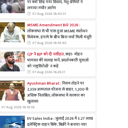
पर क्यों छिड़ गया विवाद, पेशु-प्रेमियों ने
लगाया गंभीर आरोप
07 Aug 2026 16:40:31
MSME Amendment Bill 2026 :
लोकसभा से भी पास हुआ MSME संशोधन
विधेयक, हंगामे के बीच बिना चर्चा मिली मंजूरी
07 Aug 2026 16:38:40
CJP ने BJP को दी नसीहत,
कहा- मोहन
भागवत की सलाह मानें, प्रदर्शनकारी युवाओं
को 'राष्ट्रविरोधी' न कहें
07 Aug 2026 16:28:21
Ayushman Bharat :
नियम तोड़ने पर
2,359 अस्पताल योजना से बाहर, 1,200 से
अधिक निलंबित; लोकसभा में सरकार का
खुलासा
07 Aug 2026 16:18:38
EV Sales India : जुलाई 2026 में 3.27 लाख
इलेक्ट्रिक वाहन बिके, बिक्री ने बनाया नया