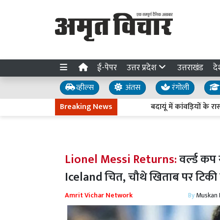
ई-पेपर
उत्तर प्रदेश
उत्तराखंड
दे
व्हील्स
अंतस
रंगोली
Breaking News
बदायूं में कांवड़ियों के रास्तों स
Lionel Messi Returns:
वर्ल्ड कप 
Iceland चित, चौथे खिताब पर टिकी 
Amrit Vichar Network
By
Muskan D