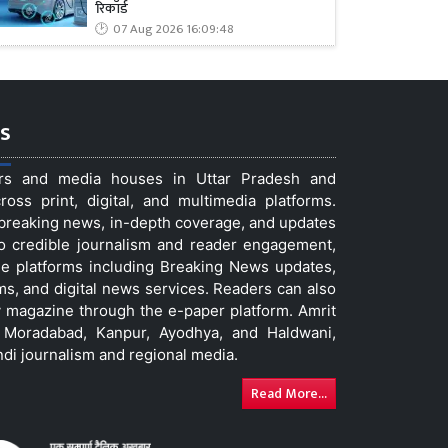
रिकॉर्ड
07 Aug 2026 16:09:48
s
ers and media houses in Uttar Pradesh and
ss print, digital, and multimedia platforms.
t breaking news, in-depth coverage, and updates
to credible journalism and reader engagement,
le platforms including Breaking News updates,
ms, and digital news services. Readers can also
 magazine through the e-paper platform. Amrit
w, Moradabad, Kanpur, Ayodhya, and Haldwani,
ndi journalism and regional media.
Read More...