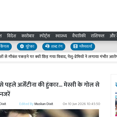
श
विदेश
कारोबार
स्पोर्ट्स
स्वास्थ्य
वैचारिकी
राशिफल
और द
कैंपस
यूरेका
शब्द रंग
ग्लैमवर्ल्ड
े गौवंश पकड़ने पर क्यों छिड़ गया विवाद, पेशु-प्रेमियों ने लगाया गंभीर आरोप
से पहले अर्जेंटीना की हुंकार... मेस्सी के गोल से
नजरें
ixit
Edited By
Muskan Dixit
On
10 Jun 2026 10:45:50