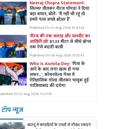
Neeraj Chopra Statement:
सिल्वर जीतकर नीरज चोपड़ा ने दिया
बड़ा बयान, बोले- ‘मैं नहीं भी रहूं तो
हमारे पास अच्छे थ्रोअर हैं’
Published On 01 Aug 2026 10:41:24
नीरज की एक सलाह और यशवीर का
आखिरी थ्रो!
81.33 मीटर से सीधे ब्रॉन्ज
तक ऐसे बदली बाजी
Published On 06 Aug 2026 13:33:41
Who is Asmita Dey:
'पिता के
जाने के बाद लगा खत्म हो गया
सफर...', कॉमनवेल्थ गेम्स में
ऐतिहासिक गोल्ड जीतकर भावुक हुईं
गाजियाबाद की दरोगा
ublished On 01 Aug 2026 11:07:38
टॉप न्यूज
बदायूं में कांवड़ियों के रास्तों से गौवंश पकड़ने