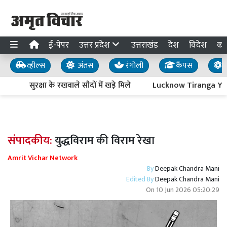
ई-पेपर
उत्तर प्रदेश
उत्तराखंड
देश
विदेश
का
व्हील्स
अंतस
रंगोली
कैंपस
य
सुरक्षा के रखवाले सौदों में खड़े मिले
Lucknow Tiranga Yatra : 
संपादकीय:
युद्धविराम की विराम रेखा
Amrit Vichar Network
By
Deepak Chandra Mani
Edited By
Deepak Chandra Mani
On
10 Jun 2026 05:20:29