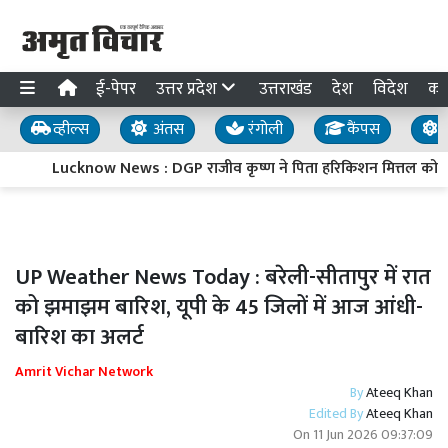
ई-पेपर
उत्तर प्रदेश
उत्तराखंड
देश
विदेश
का
व्हील्स
अंतस
रंगोली
कैंपस
य
Lucknow News : DGP राजीव कृष्ण ने पिता हरिकिशन मित्तल को दी मुखा
UP Weather News Today : बरेली-सीतापुर में रात
को झमाझम बारिश, यूपी के 45 जिलों में आज आंधी-
बारिश का अलर्ट
Amrit Vichar Network
By
Ateeq Khan
Edited By
Ateeq Khan
On
11 Jun 2026 09:37:09