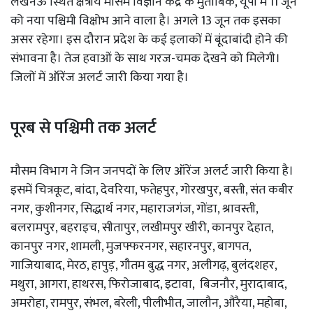
लखनऊ स्थित क्षेत्रीय मौसम विज्ञान केंद्र के मुताबिक, यूपी में 11 जून
को नया पश्चिमी विक्षोभ आने वाला है। अगले 13 जून तक इसका
असर रहेगा। इस दौरान प्रदेश के कई इलाकों में बूंदाबांदी होने की
संभावना है। तेज हवाओं के साथ गरज-चमक देखने को मिलेगी।
जिलों में ऑरेंज अलर्ट जारी किया गया है।
पूरब से पश्चिमी तक अलर्ट
मौसम विभाग ने जिन जनपदों के लिए ऑरेंज अलर्ट जारी किया है।
इसमें चित्रकूट, बांदा, देवरिया, फतेहपुर, गोरखपुर, बस्ती, संत कबीर
नगर, कुशीनगर, सिद्धार्थ नगर, महाराजगंज, गोंडा, श्रावस्ती,
बलरामपुर, बहराइच, सीतापुर, लखीमपुर खीरी, कानपुर देहात,
कानपुर नगर, शामली, मुजफ्फरनगर, सहारनपुर, बागपत,
गाजियाबाद, मेरठ, हापुड़, गौतम बुद्ध नगर, अलीगढ़, बुलंदशहर,
मथुरा, आगरा, हाथरस, फिरोजाबाद, इटावा, बिजनौर, मुरादाबाद,
अमरोहा, रामपुर, संभल, बरेली, पीलीभीत, जालौन, औरैया, महोबा,