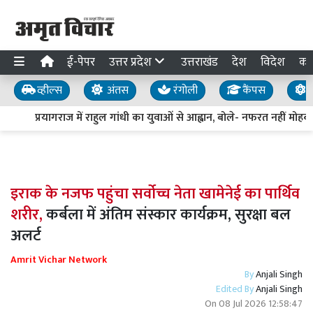
ई-पेपर
उत्तर प्रदेश
उत्तराखंड
देश
विदेश
का
व्हील्स
अंतस
रंगोली
कैंपस
य
प्रयागराज में राहुल गांधी का युवाओं से आह्वान, बोले- नफरत नहीं मोहब्बत
इराक के नजफ पहुंचा सर्वोच्च नेता खामेनेई का पार्थिव
शरीर,
कर्बला में अंतिम संस्कार कार्यक्रम, सुरक्षा बल
अलर्ट
Amrit Vichar Network
By
Anjali Singh
Edited By
Anjali Singh
On
08 Jul 2026 12:58:47