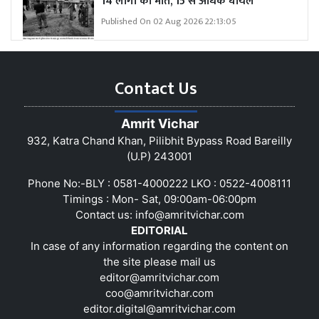
14 लोगों की मौत, 15 से अधिक घायल
Published On 02 Aug 2026 22:13:05
Contact Us
Amrit Vichar
932, Katra Chand Khan, Pilibhit Bypass Road Bareilly
(U.P) 243001
Phone No:-BLY : 0581-4000222 LKO : 0522-4008111
Timings : Mon- Sat, 09:00am-06:00pm
Contact us:
info@amritvichar.com
EDITORIAL
In case of any information regarding the content on
the site please mail us
editor@amritvichar.com
coo@amritvichar.com
editor.digital@amritvichar.com