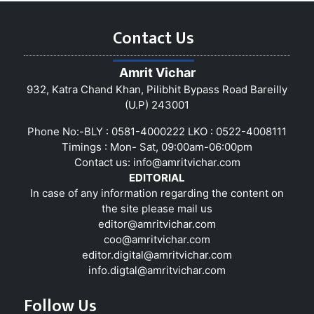
Contact Us
Amrit Vichar
932, Katra Chand Khan, Pilibhit Bypass Road Bareilly
(U.P) 243001
Phone No:-BLY : 0581-4000222 LKO : 0522-4008111
Timings : Mon- Sat, 09:00am-06:00pm
Contact us:
info@amritvichar.com
EDITORIAL
In case of any information regarding the content on
the site please mail us
editor@amritvichar.com
coo@amritvichar.com
editor.digital@amritvichar.com
info.digtal@amritvichar.com
Follow Us