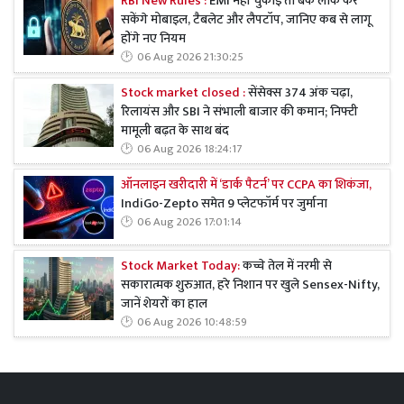
RBI New Rules :
EMI नहीं चुकाई तो बैंक लॉक कर
सकेंगे मोबाइल, टैबलेट और लैपटॉप, जानिए कब से लागू
होंगे नए नियम
06 Aug 2026 21:30:25
Stock market closed :
सेंसेक्स 374 अंक चढ़ा,
रिलायंस और SBI ने संभाली बाजार की कमान; निफ्टी
मामूली बढ़त के साथ बंद
06 Aug 2026 18:24:17
ऑनलाइन खरीदारी में ‘डार्क पैटर्न’ पर CCPA का शिकंजा,
IndiGo-Zepto समेत 9 प्लेटफॉर्म पर जुर्माना
06 Aug 2026 17:01:14
Stock Market Today:
कच्चे तेल में नरमी से
सकारात्मक शुरुआत, हरे निशान पर खुले Sensex-Nifty,
जानें शेयरों का हाल
06 Aug 2026 10:48:59