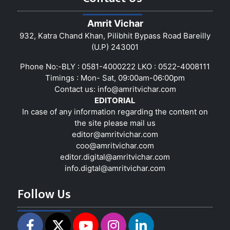
Amrit Vichar
932, Katra Chand Khan, Pilibhit Bypass Road Bareilly
(U.P) 243001
Phone No:-BLY : 0581-4000222 LKO : 0522-4008111
Timings : Mon- Sat, 09:00am-06:00pm
Contact us:
info@amritvichar.com
EDITORIAL
In case of any information regarding the content on
the site please mail us
editor@amritvichar.com
coo@amritvichar.com
editor.digital@amritvichar.com
info.digtal@amritvichar.com
Follow Us