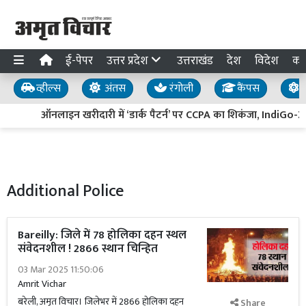
ई-पेपर
उत्तर प्रदेश
उत्तराखंड
देश
विदेश
का
व्हील्स
अंतस
रंगोली
कैंपस
य
ऑनलाइन खरीदारी में ‘डार्क पैटर्न’ पर CCPA का शिकंजा, IndiGo-Zept
Additional Police
Bareilly: जिले में 78 होलिका दहन स्थल
संवेदनशील ! 2866 स्थान चिन्हित
03 Mar 2025 11:50:06
Amrit Vichar
बरेली, अमृत विचार। जिलेभर में 2866 होलिका दहन
Share