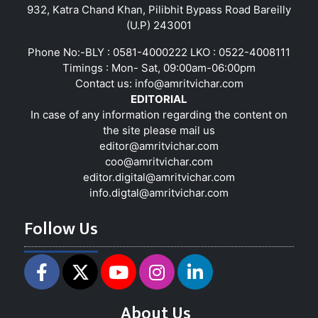
932, Katra Chand Khan, Pilibhit Bypass Road Bareilly
(U.P) 243001
Phone No:-BLY : 0581-4000222 LKO : 0522-4008111
Timings : Mon- Sat, 09:00am-06:00pm
Contact us:
info@amritvichar.com
EDITORIAL
In case of any information regarding the content on
the site please mail us
editor@amritvichar.com
coo@amritvichar.com
editor.digital@amritvichar.com
info.digtal@amritvichar.com
Follow Us
About Us