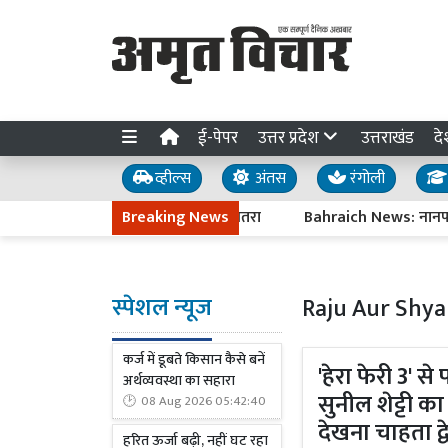
ई-पेपर
उत्तर प्रदेश
उत्तराखंड
दे
व्हील्स
अंतस
रंगोली
जाही बाधित; 33 गांवों पर बाढ़ का खतरा
Breaking News
Bahraich News: नानपारा में प
स्पेशल न्यूज
Raju Aur Shy
कर्ज में डूबते किसान कैसे बनें
'हेरा फेरी 3' स
अर्थव्यवस्था का सहारा
सुनील शेट्टी का
08 Aug 2026 05:42:40
देखना चाहता द्व
हरित ऊर्जा बढ़ी, नहीं घट रहा