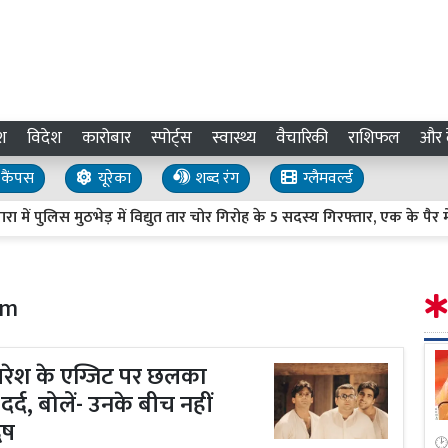
श
विदेश
कारोबार
स्पोर्ट्स
स्वास्थ्य
वैचारिकी
राशिफल
और द
कैंपस
यूरेका
शब्द रंग
ग्लैमवर्ल्ड
ुलिस मुठभेड़ में विद्युत तार चोर गिरोह के 5 सदस्य गिरफ्तार, एक के पैर में ल
am
े परेश के एग्जिट पर छलका
 दर्द, बोलें- उनके बीच नहीं
ेष