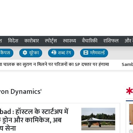
श
विदेश
कारोबार
स्पोर्ट्स
स्वास्थ्य
वैचारिकी
राशिफल
और द
कैंपस
यूरेका
शब्द रंग
ग्लैमवर्ल्ड
लक का सुराग न मिलने पर परिजनों का SP दफ्तर पर हंगामा
Sambhal N
lyon Dynamics'
 : हॉस्टल के स्टार्टअप में
ू ड्रोन और कामिकेज, अब
य सेना