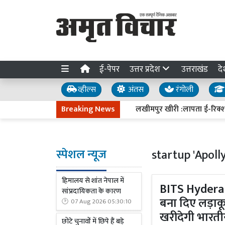
ई-पेपर
उत्तर प्रदेश
उत्तराखंड
दे
व्हील्स
अंतस
रंगोली
Breaking News
लखीमपुर खीरी :लापता ई-रिक्शा चा
स्पेशल न्यूज
startup 'Apol
हिमालय से शांत नेपाल में
BITS Hyderabad
सांप्रदायिकता के कारण
बना दिए लड़ाक
07 Aug 2026 05:30:10
खरीदेगी भारती
छोटे चुनावों में छिपे हैं बड़े