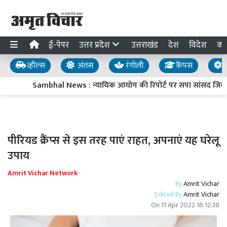
ई-पेपर
उत्तर प्रदेश
उत्तराखंड
देश
विदेश
का
व्हील्स
अंतस
रंगोली
कैंपस
य
Sambhal News : न्यायिक आयोग की रिपोर्ट पर सपा सांसद जियाउर्रह
पीरियड क्रैंप्स से इस तरह पाएं राहत, अपनाएं यह घरेलू
उपाय
Amrit Vichar Network
By
Amrit Vichar
Edited By
Amrit Vichar
On
11 Apr 2022 16:12:38