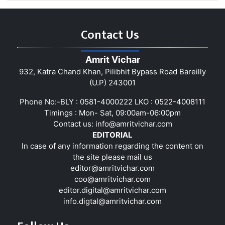
Contact Us
Amrit Vichar
932, Katra Chand Khan, Pilibhit Bypass Road Bareilly
(U.P) 243001
Phone No:-BLY : 0581-4000222 LKO : 0522-4008111
Timings : Mon- Sat, 09:00am-06:00pm
Contact us:
info@amritvichar.com
EDITORIAL
In case of any information regarding the content on
the site please mail us
editor@amritvichar.com
coo@amritvichar.com
editor.digital@amritvichar.com
info.digtal@amritvichar.com