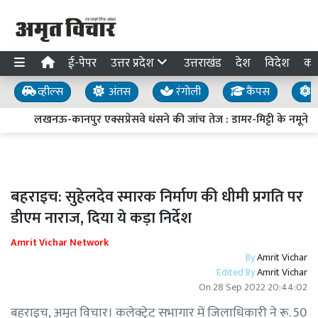
ई-पेपर
उत्तर प्रदेश
उत्तराखंड
देश
विदेश
का
व्हील्स
अंतस
रंगोली
कैंपस
य
लखनऊ-कानपुर एक्सप्रेसवे धंसने की जांच तेज : डामर-मिट्टी के नमूने लिए
बहराइच: सुहेलदेव स्मारक निर्माण की धीमी प्रगति पर
डीएम नाराज, दिया ये कड़ा निर्देश
Amrit Vichar Network
By
Amrit Vichar
Edited By
Amrit Vichar
On
28 Sep 2022 20:44:02
बहराइच, अमृत विचार। कलेक्ट्रेट सभागार में जिलाधिकारी ने रू. 50