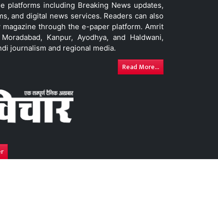
le platforms including Breaking News updates,
ms, and digital news services. Readers can also
 magazine through the e-paper platform. Amrit
w, Moradabad, Kanpur, Ayodhya, and Haldwani,
ndi journalism and regional media.
Read More...
er
y
Advertise With Us
DNPA Code of Ethics