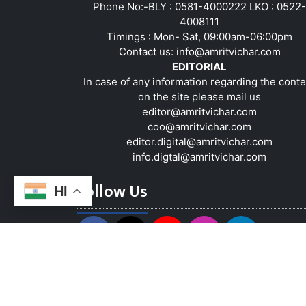
Phone No:-BLY : 0581-4000222 LKO : 0522-
4008111
Timings : Mon- Sat, 09:00am-06:00pm
Contact us:
info@amritvichar.com
EDITORIAL
In case of any information regarding the conte
on the site please mail us
editor@amritvichar.com
coo@amritvichar.com
editor.digital@amritvichar.com
info.digtal@amritvichar.com
Follow Us
HI
About Us
Contact Us
Complaint Red