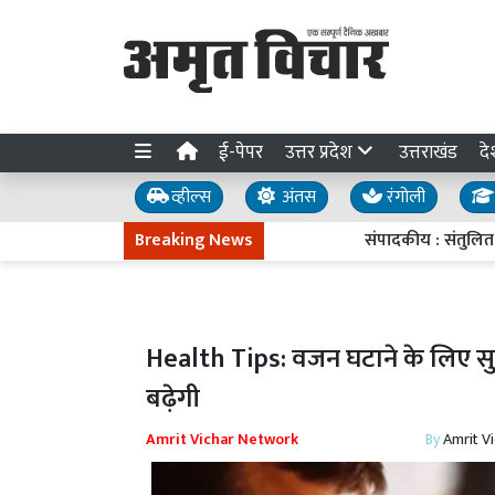
ई-पेपर
उत्तर प्रदेश
उत्तराखंड
दे
व्हील्स
अंतस
रंगोली
Breaking News
संपादकीय : संतुलित मौद्रि
Health Tips: वजन घटाने के लिए सुबह
बढ़ेगी
Amrit Vichar Network
By
Amrit V