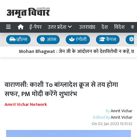
ई-पेपर
उत्तर प्रदेश
उत्तराखंड
देश
विदेश
का
व्हील्स
अंतस
रंगोली
कैंपस
य
Mohan Bhagwat : जेन जी के आंदोलन को देशविरोधी न कहें, छात्रों की
वाराणसी: काशी To बांग्लादेश क्रूज से तय होगा
सफर, PM मोदी करेंगे शुभारंभ
Amrit Vichar Network
By
Amrit Vichar
Edited By
Amrit Vichar
On
02 Jan 2023 13:31:32