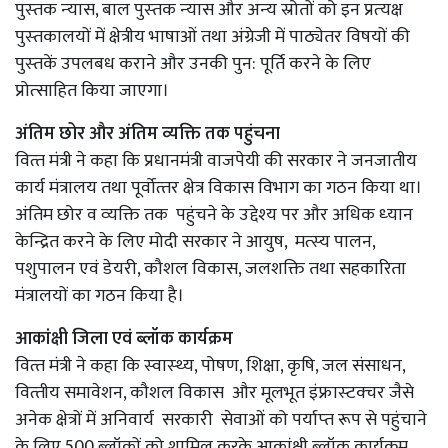
पुस्‍तक न्‍यास, बाल पुस्‍तक न्‍यास और अन्‍य स्रोतों को इन प्रत्‍यक्ष
पुस्‍तकालयों में क्षेत्रीय भाषाओं तथा अंग्रेजी में पाठ्येतर विषयों की
पुस्‍तकें उपलबध कराने और उनकी पुन: पूर्ति करने के लिए
प्रोत्‍साहित किया जाएगा।
अंतिम छोर और अंतिम व्‍यक्ति तक पहुंचना
वित्‍त मंत्री ने कहा कि प्रधानमंत्री वाजपेयी की सरकार ने जनजातीय
कार्य मंत्रालय तथा पूर्वोत्‍तर क्षेत्र विकास विभाग का गठन किया था।
अंतिम छोर व व्‍यक्ति तक पहुंचने के उद्देश्‍य पर और अधिक ध्‍यान
केन्द्रित करने के लिए मोदी सरकार ने आयुष, मत्‍स्‍य पालन,
पशुपालन एवं डेयरी, कौशल विकास, जलशक्ति तथा सहकारिता
मंत्रालयों का गठन किया है।
आकांक्षी जिला एवं ब्‍लॉक कार्यक्रम
वित्‍त मंत्री ने कहा कि स्‍वास्‍थ्‍य, पोषण, शिक्षा, कृषि, जल संसाधन,
वित्‍तीय समावेशन, कौशल विकास और मूलभूत इंफ्रास्‍टक्‍चर जैसे
अनेक क्षेत्रों में अनिवार्य सरकारी सेवाओं को पर्याप्‍त रूप से पहुंचाने
के लिए 500 ब्‍लॉकों को शामिल करके आकांक्षी ब्‍लॉक कार्यक्रम