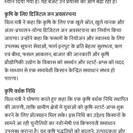
ध्‍यान दिया गया है। यह बजट उन प्रयासों को आगे बढ़ा रहा है।
कृषि के लिए डिजिटल जन अवसंरचना
वित्‍त मंत्री ने कहा कि कृषि के लिए एक खुले स्रोत, खुले मानक और
अंतर-प्रचालन-योग्‍य डिजिटल जन अवसंरचना का निर्माण किया
जाएगा। उन्‍होंने कहा कि फसलों के नियोजन और स्‍वास्‍थ्‍य के लिए
उपलब्‍ध सूचना सेवाओं, फार्म इनपुट के प्रति बेहतर सुलभता, ऋण
एवं बीमा, फसल आकलन, बाजार की जानकारी और कृषि
प्रौद्योगिकी उद्योग के विकास को समर्थन और स्‍टार्ट-अप्‍स को मदद
के माध्‍यम से एक समावेशी किसान केन्द्रित समाधान संभव हो
पाएगा।
कृषि वर्धक निधि
वित्‍त मंत्री ने घोषणा करते हुए कहा कि एक कृषि वर्धक निधि स्‍थापित
की जाएगी, ताकि ग्रामीण क्षेत्रों में युवाओं को कृषि-स्‍टार्ट-अप्‍स शुरू
करने के लिए प्रोत्‍साहन मिल सके। इस निधि का उद्देश्‍य किसानों के
सामने आ रही चुनौतियों का नवोन्‍मेषी एवं किफायती समाधान
उपलब्‍ध कराना है। यह कृषि पद्धतियों को बदलने, उत्‍पादकता और