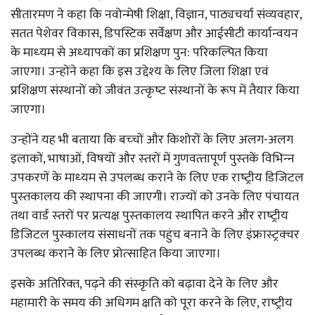
सीतारमण ने कहा कि नवोन्‍मेषी शिक्षा, विज्ञान, पाठ्यचर्या संव्‍यवहार,
सतत पेशेवर विकास, डिपस्टिक सर्वेक्षण और आईसीटी कार्यान्‍वयन
के माध्‍यम से अध्‍यापकों का प्रशिक्षण पुन: परिकल्पित किया
जाएगा। उन्‍होंने कहा कि इस उद्देश्‍य के लिए जिला शिक्षा एवं
प्रशिक्षण संस्‍थानों को जीवंत उत्‍कृष्‍ट संस्‍थानों के रूप में तैयार किया
जाएगा।
उन्‍होंने यह भी बताया कि बच्‍चों और किशोरों के लिए अलग-अलग
इलाकों, भाषाओं, विषयों और स्‍तरों में गुणवत्‍तापूर्ण पुस्‍तकें विभिन्‍न
उपकरणें के माध्‍यम से उपलब्‍ध कराने के लिए एक राष्‍ट्रीय डिजिटल
पुस्‍तकालय की स्‍थापना की जाएगी। राज्‍यों को उनके लिए पंचायत
तथा वार्ड स्‍तरों पर प्रत्‍यक्ष पुस्‍तकालय स्‍थापित करने और राष्‍ट्रीय
डिजिटल पुस्‍कालय संसाधनों तक पहुंच बनाने के लिए इंफ्रास्‍ट्रक्‍चर
उपलब्‍ध कराने के लिए प्रोत्‍साहित किया जाएगा।
इसके अतिरिक्‍त, पढ़ने की संस्‍कृति को बढ़ावा देने के लिए और
महामारी के समय की अधिगम क्षति को पूरा करने के लिए, राष्‍ट्रीय