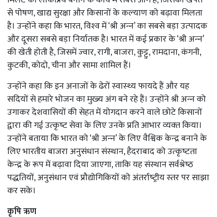
मिलेट को लोकप्रिय बनाने के कार्य में सबसे आगे है, जिसकी खपत
से पोषण, खाद्य सुरक्षा और किसानों के कल्‍याण को बढ़ावा मिलता
है। उन्‍होंने कहा कि भारत, विश्‍व में ‘श्री अन्‍न’ का सबसे बड़ा उत्‍पादक
और दूसरा सबसे बड़ा निर्यातक है। भारत में कई प्रकार के ‘श्री अन्‍न’
की खेती होती है, जिसमें ज्‍वार, रागी, बाजरा, कुट्टु, रामदाना, कंगनी,
कुटकी, कोदो, चीना और सामा शामिल हैं।
उन्‍होंने कहा कि इन अनाजों के ढेरों स्‍वास्‍थ्‍य फायदे हैं और यह
सदियों से हमारे भोजन का मुख्‍य अंग बने रहे हैं। उन्‍होंने श्री अन्‍न को
उगाकर देशवासियों की सेहत में योगदान करने वाले छोटे किसानों
द्वारा की गई उत्‍कृष्‍ट सेवा के लिए उनके प्रति आभार व्‍यक्‍त किया।
उन्‍होंने बताया कि भारत को ‘श्री अन्‍न’ के लिए वैश्विक केन्‍द्र बनाने के
लिए भारतीय बाजरा अनुसंधान संस्‍थान, हैदराबाद को उत्‍कृष्‍टता
केन्‍द्र के रूप में बढ़ावा दिया जाएगा, ताकि यह संस्‍थान सर्वश्रेष्‍ठ
पद्धतियों, अनुसंधान एवं प्रौद्योगिकियों को अंतर्राष्‍ट्रीय स्‍तर पर साझा
कर सके।
कृषि ऋण