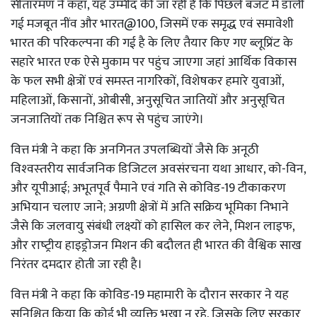
सीतारमण ने कहा, यह उम्‍मीद की जा रही है कि पिछले बजट में डाली
गई मजबूत नींव और भारत@100, जिसमें एक समृद्ध एवं समावेशी
भारत की परिकल्‍पना की गई है के लिए तैयार किए गए ब्‍लूप्रिंट के
सहारे भारत एक ऐसे मुकाम पर पहुंच जाएगा जहां आर्थिक विकास
के फल सभी क्षेत्रों एवं समस्‍त नागरिकों, विशेषकर हमारे युवाओं,
महिलाओं, किसानों, ओबीसी, अनुसूचित जातियों और अनुसूचित
जनजातियों तक निश्चित रूप से पहुंच जाएंगे।
वित्त मंत्री ने कहा कि अनगिनत उपलब्धियों जैसे कि अनूठी
विश्‍वस्‍तरीय सार्वजनिक डिजिटल अवसंरचना यथा आधार, को-विन,
और यूपीआई; अभूतपूर्व पैमाने एवं गति से कोविड-19 टीकाकरण
अभियान चलाए जाने; अग्रणी क्षेत्रों में अति सक्रिय भूमिका निभाने
जैसे कि जलवायु संबंधी लक्ष्‍यों को हासिल कर लेने, मिशन लाइफ,
और राष्‍ट्रीय हाइड्रोजन मिशन की बदौलत ही भारत की वैश्विक साख
निरंतर दमदार होती जा रही है।
वित्त मंत्री ने कहा कि कोविड-19 महामारी के दौरान सरकार ने यह
सुनिश्चित किया कि कोई भी व्‍यक्ति भूखा न रहे, जिसके लिए सरकार