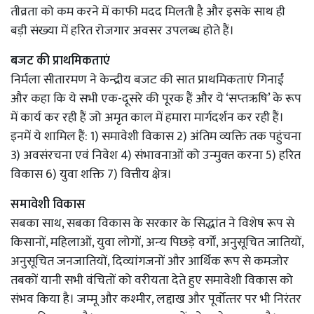
तीव्रता को कम करने में काफी मदद मिलती है और इसके साथ ही
बड़ी संख्‍या में हरित रोजगार अवसर उपलब्‍ध होते हैं।
बजट की प्राथमि‍कताएं
निर्मला सीतारमण ने केन्‍द्रीय बजट की सात प्राथमि‍कताएं गिनाईं
और कहा कि ये सभी एक-दूसरे की पूरक हैं और ये ‘सप्‍तऋषि’ के रूप
में कार्य कर रही हैं जो अमृत काल में हमारा मार्गदर्शन कर रही हैं।
इनमें ये शामि‍ल हैं: 1) समावेशी विकास 2) अंतिम व्‍यक्ति तक पहुंचना
3) अवसंरचना एवं निवेश 4) संभावनाओं को उन्‍मुक्‍त करना 5) हरित
विकास 6) युवा शक्ति 7) वित्तीय क्षेत्र।
समावेशी विकास
सबका साथ, सबका विकास के सरकार के सिद्धांत ने विशेष रूप से
किसानों, महिलाओं, युवा लोगों, अन्‍य पिछड़े वर्गों, अनुसूचित जातियों,
अनुसूचित जनजातियों, दिव्‍यांगजनों और आर्थिक रूप से कमजोर
तबकों यानी सभी वंचितों को वरीयता देते हुए समावेशी विकास को
संभव किया है। जम्‍मू और कश्‍मीर, लद्दाख और पूर्वोत्‍तर पर भी निरंतर