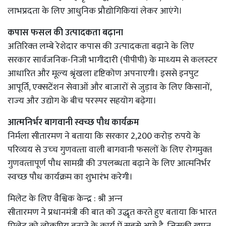
लाभप्रदता के लिए आधुनिक प्रौद्योगिकियां लेकर आएंगे।
कपास फसल की उत्‍पादकता बढ़ाना
अतिरिक्‍त लम्‍बे रेशेदार कपास की उत्‍पादकता बढ़ाने के लिए
सरकार सार्वजनिक-निजी भागीदारी (पीपीपी) के माध्‍यम से कलस्‍टर
आधारित और मूल्‍य श्रृंखला दृष्टिकोण अपनाएगी। इससे इनपुट
आपूर्ति, एक्‍सटेंशन सेवाओं और बाजारों से जुड़ाव के लिए किसानों,
राज्‍य और उद्योग के बीच परस्‍पर सहयोग बढ़ेगा।
आत्‍मनिर्भर बागवानी स्‍वच्‍छ पौध कार्यक्रम
निर्मला सीतारमण ने बताया कि सरकार 2,200 करोड़ रुपये के
परिव्‍यय से उच्‍च गुणवत्‍ता वाली बागवानी फसलों के लिए रोगमुक्‍त
गुणवत्‍तापूर्ण पौध सामग्री की उपलब्‍धता बढ़ाने के लिए आत्‍मनिर्भर
स्‍वच्‍छ पौध कार्यक्रम का शुभारंभ करेगी।
मिलेट के लिए वैश्विक केन्‍द्र : श्री अन्‍न
सीतारमण ने प्रधानमंत्री की बात को उद्धृत करते हुए बताया कि भारत