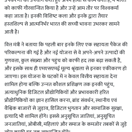
उपकरणों का उपयोग करते हुए अपने हाथों से काम करते हैं, ने भारत
को काफी गौरवान्वित किया है और उन्‍हें आम तौर पर विश्‍वकर्मा
कहा जाता है। इनकी विशिष्‍ट कला और इनके द्वारा तैयार
हस्‍तशिल्‍प से आत्‍मनिर्भर भारत की सच्‍ची भावना उभरकर सामने
आती है।
वित्त मंत्री ने बताया कि पहली बार इनके लिए एक सहायता पैकेज की
परिकल्‍पना की गई है और नई योजना से वे अपने-अपने उत्‍पादों की
गुणवत्ता, कुल संख्‍या और पहुंच को काफी हद तक बढ़ा सकती हैं,
और इसके साथ ही एमएसएमई मूल्‍य श्रृंखला से इनका एकीकरण हो
जाएगा। इस योजना के घटकों में न केवल वित्तीय सहायता देना
शामिल होगा बल्कि उन्‍नत कौशल प्रशिक्षण तक इनकी पहुंच,
अत्‍याधुनिक डिजिटल प्रौद्योगिकियों और प्रभावकारी हरित
प्रौद्योगिकियों का ज्ञान हासिल करना, ब्रांड संवर्धन, स्‍थानीय एवं
वैश्विक बाजारों से जुड़ाव, डिजिटल भुगतान और सामाजिक सुरक्षा,
इत्‍यादि भी शामिल होंगे। इससे अनुसूचित जातियां, अनुसूचित
जनजातियां, ओबीसी, महिलाएं और समाज के कमजोर तबकों से जुड़े