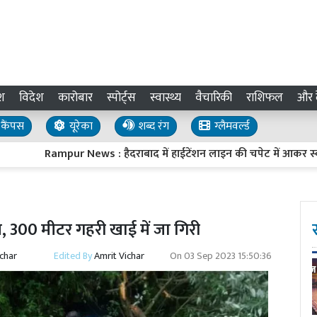
श
विदेश
कारोबार
स्पोर्ट्स
स्वास्थ्य
वैचारिकी
राशिफल
और द
कैंपस
यूरेका
शब्द रंग
ग्लैमवर्ल्ड
Rampur News : हैदराबाद में हाईटेंशन लाइन की चपेट में आकर स्वार के 
ित, 300 मीटर गहरी खाई में जा गिरी
ichar
Edited By
Amrit Vichar
On
03 Sep 2023 15:50:36