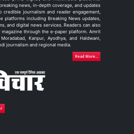
t breaking news, in-depth coverage, and updates
to credible journalism and reader engagement,
le platforms including Breaking News updates,
ms, and digital news services. Readers can also
 magazine through the e-paper platform. Amrit
w, Moradabad, Kanpur, Ayodhya, and Haldwani,
ndi journalism and regional media.
Read More...
er