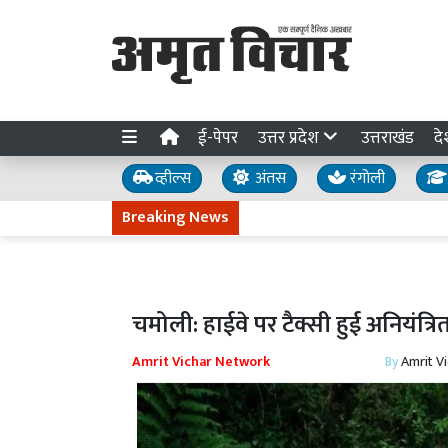
ई-पेपर
उत्तर प्रदेश
उत्तराखंड
दे
व्हील्स
अंतस
रंगोली
Breaking News
चमोली: हाईवे पर टैक्सी हुई अनियंत्र
Amrit Vichar Network
By
Amrit V