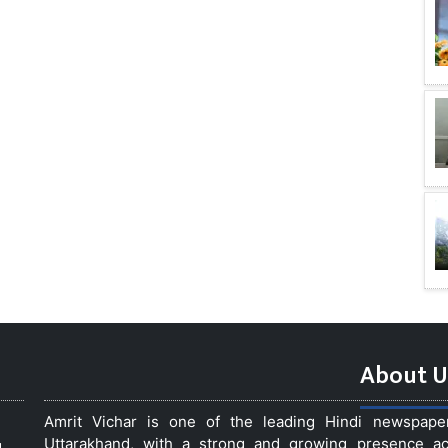
About U
Amrit Vichar is one of the leading Hindi newspap
Uttarakhand, with a strong and growing presence acro