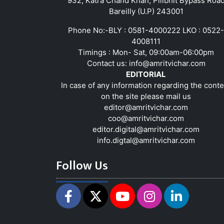
932, Katra Chand Khan, Pilibhit Bypass Roa
Bareilly (U.P) 243001
Phone No:-BLY : 0581-4000222 LKO : 0522-
4008111
Timings : Mon- Sat, 09:00am-06:00pm
Contact us:
info@amritvichar.com
EDITORIAL
In case of any information regarding the conte
on the site please mail us
editor@amritvichar.com
coo@amritvichar.com
editor.digital@amritvichar.com
info.digtal@amritvichar.com
Follow Us