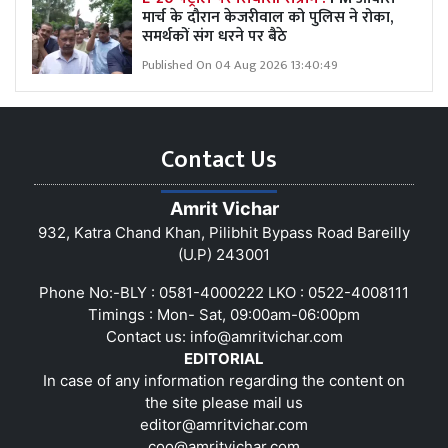
मार्च के दौरान केजरीवाल को पुलिस ने रोका,
समर्थकों संग धरने पर बैठे
Published On 04 Aug 2026 13:40:49
Contact Us
Amrit Vichar
932, Katra Chand Khan, Pilibhit Bypass Road Bareilly
(U.P) 243001
Phone No:-BLY : 0581-4000222 LKO : 0522-4008111
Timings : Mon- Sat, 09:00am-06:00pm
Contact us:
info@amritvichar.com
EDITORIAL
In case of any information regarding the content on
the site please mail us
editor@amritvichar.com
coo@amritvichar.com