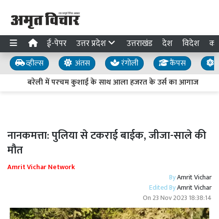
ई-पेपर
उत्तर प्रदेश
उत्तराखंड
देश
विदेश
का
व्हील्स
अंतस
रंगोली
कैंपस
य
बरेली में परचम कुशाई के साथ आला हजरत के उर्स का आगाज
नानकमत्ता: पुलिया से टकराई बाईक, जीजा-साले की
मौत
Amrit Vichar Network
By
Amrit Vichar
Edited By
Amrit Vichar
On
23 Nov 2023 18:38:14