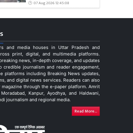
07 Aug 2026 12:45:08
s
ers and media houses in Uttar Pradesh and
ss print, digital, and multimedia platforms.
t breaking news, in-depth coverage, and updates
to credible journalism and reader engagement,
le platforms including Breaking News updates,
ms, and digital news services. Readers can also
 magazine through the e-paper platform. Amrit
w, Moradabad, Kanpur, Ayodhya, and Haldwani,
ndi journalism and regional media.
Read More...