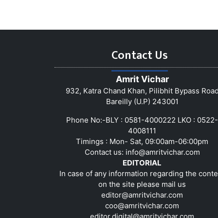
Contact Us
Amrit Vichar
932, Katra Chand Khan, Pilibhit Bypass Roa
Bareilly (U.P) 243001
Phone No:-BLY : 0581-4000222 LKO : 0522-
4008111
Timings : Mon- Sat, 09:00am-06:00pm
Contact us:
info@amritvichar.com
EDITORIAL
In case of any information regarding the conte
on the site please mail us
editor@amritvichar.com
coo@amritvichar.com
editor.digital@amritvichar.com