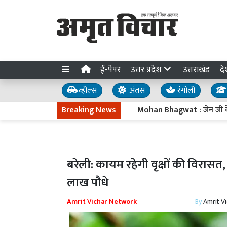
ई-पेपर
उत्तर प्रदेश
उत्तराखंड
दे
व्हील्स
अंतस
रंगोली
Breaking News
Mohan Bhagwat : जेन जी के आंदोलन को 
बरेली: कायम रहेगी वृक्षों की विरास
लाख पौधे
Amrit Vichar Network
By
Amrit V