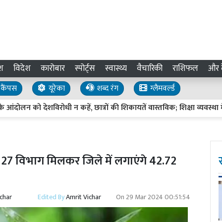
श
विदेश
कारोबार
स्पोर्ट्स
स्वास्थ्य
वैचारिकी
राशिफल
और द
कैंपस
यूरेका
शब्द रंग
ग्लैमवर्ल्ड
देशविरोधी न कहें, छात्रों की शिकायतें वास्तविक; शिक्षा व्यवस्था में सुधार
त, 27 विभाग मिलकर जिले में लगाएंगे 42.72
ichar
Edited By
Amrit Vichar
On
29 Mar 2024 00:51:54