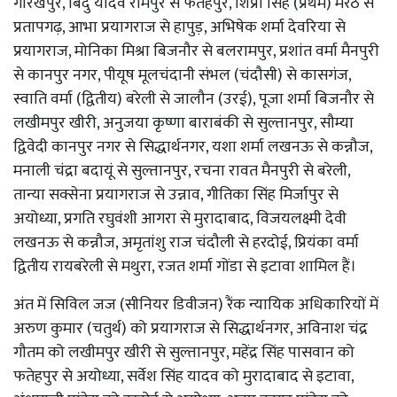
गोरखपुर, बिंदु यादव रामपुर से फतेहपुर, शिप्रा सिंह (प्रथम) मेरठ से
प्रतापगढ़, आभा प्रयागराज से हापुड़, अभिषेक शर्मा देवरिया से
प्रयागराज, मोनिका मिश्रा बिजनौर से बलरामपुर, प्रशांत वर्मा मैनपुरी
से कानपुर नगर, पीयूष मूलचंदानी संभल (चंदौसी) से कासगंज,
स्वाति वर्मा (द्वितीय) बरेली से जालौन (उरई), पूजा शर्मा बिजनौर से
लखीमपुर खीरी, अनुजया कृष्णा बाराबंकी से सुल्तानपुर, सौम्या
द्विवेदी कानपुर नगर से सिद्धार्थनगर, यशा शर्मा लखनऊ से कन्नौज,
मनाली चंद्रा बदायूं से सुल्तानपुर, रचना रावत मैनपुरी से बरेली,
तान्या सक्सेना प्रयागराज से उन्नाव, गीतिका सिंह मिर्जापुर से
अयोध्या, प्रगति रघुवंशी आगरा से मुरादाबाद, विजयलक्ष्मी देवी
लखनऊ से कन्नौज, अमृतांशु राज चंदौली से हरदोई, प्रियंका वर्मा
द्वितीय रायबरेली से मथुरा, रजत शर्मा गोंडा से इटावा शामिल हैं।
अंत में सिविल जज (सीनियर डिवीजन) रैंक न्यायिक अधिकारियों में
अरुण कुमार (चतुर्थ) को प्रयागराज से सिद्धार्थनगर, अविनाश चंद्र
गौतम को लखीमपुर खीरी से सुल्तानपुर, महेंद्र सिंह पासवान को
फतेहपुर से अयोध्या, सर्वेश सिंह यादव को मुरादाबाद से इटावा,