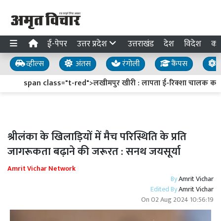
ई-पेपर
उत्तर प्रदेश
उत्तराखंड
देश
विदेश
का
व्हील्स
अंतस
रंगोली
कैंपस
य
span class="t-red">लखीमपुर खीरी : लापता ई-रिक्शा चालक का सुरा
श्रीलंका के खिलाड़ियों में मैच परिस्थिति के प्रति
जागरूकता बढ़ाने की जरूरत : सनथ जयसूर्या
Amrit Vichar Network
By
Amrit Vichar
Edited By
Amrit Vichar
On
02 Aug 2024 10:56:19