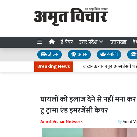
ई-पेपर
उत्तर प्रदेश
उत्तराखंड
दे
व्हील्स
अंतस
रंगोली
Breaking News
लखनऊ-कानपुर एक्सप्रेसवे धंसने की जां
घायलों को इलाज देने से नहीं मना कर
टू ट्रामा एंड इमरजेंसी केयर
Amrit Vichar Network
By
Amrit V