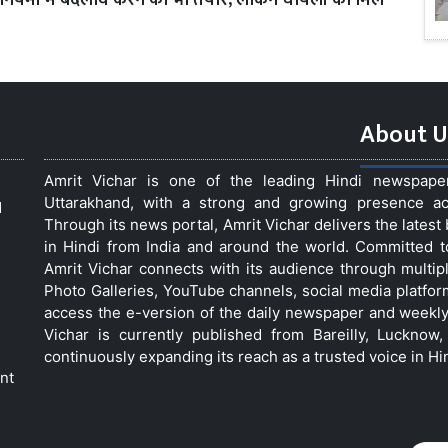
ियमों में बदलाव करने को भी तैयार, लेकिन घायलों को मिले
About U
Amrit Vichar is one of the leading Hindi newspap
Uttarakhand, with a strong and growing presence acro
d
Through its news portal, Amrit Vichar delivers the lates
in Hindi from India and around the world. Committed 
Amrit Vichar connects with its audience through multip
Photo Galleries, YouTube channels, social media platfor
access the e-version of the daily newspaper and weekly
Vichar is currently published from Bareilly, Luckno
continuously expanding its reach as a trusted voice in Hi
nt