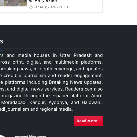
को लगाई फटकार
07 Aug 2026 21:03:11
s
ers and media houses in Uttar Pradesh and
ss print, digital, and multimedia platforms.
t breaking news, in-depth coverage, and updates
to credible journalism and reader engagement,
le platforms including Breaking News updates,
ms, and digital news services. Readers can also
 magazine through the e-paper platform. Amrit
w, Moradabad, Kanpur, Ayodhya, and Haldwani,
ndi journalism and regional media.
Read More...