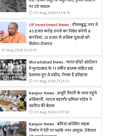
तेज : डामर-मिट्टी के नमूने लिए, ड्रेनेज सिस्टम
पर उठे सवाल
07 Aug 2026 21:54:19
UP Investment News :
गौतमबुद्ध नगर में
45 हजार करोड़ रुपये का निवेश करेंगी 8
कंपनियां, 25 हजार से अधिक युवाओं को
मिलेगा रोजगार
07 Aug 2026 21:29:47
Moradabad News : भारत छोड़ो आंदोलन
में मुरादाबाद के 11 वर्षीय बालक सहित छह
देशभक्त हुए थे शहीद, रोचक है इतिहास
07 Aug 2026 21:21:55
Kanpur News : अधूरी तैयारी के साथ पहुंचे
अधिकारी, नाराज महापौर प्रमिला पांडेय ने
स्थगित की बैठक
07 Aug 2026 21:11:58
Kanpur News : बगिया क्रॉसिंग सड़क
निर्माण में देरी पर भड़के नगर आयुक्त, ठेकेदार