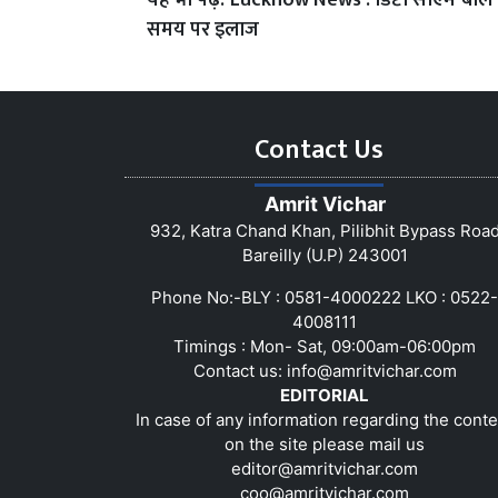
यह भी पढ़ें:
Lucknow News : डिप्टी सीएम बोले न
समय पर इलाज
Contact Us
Amrit Vichar
932, Katra Chand Khan, Pilibhit Bypass Roa
Bareilly (U.P) 243001
Phone No:-BLY : 0581-4000222 LKO : 0522-
4008111
Timings : Mon- Sat, 09:00am-06:00pm
Contact us:
info@amritvichar.com
EDITORIAL
In case of any information regarding the conte
on the site please mail us
editor@amritvichar.com
coo@amritvichar.com