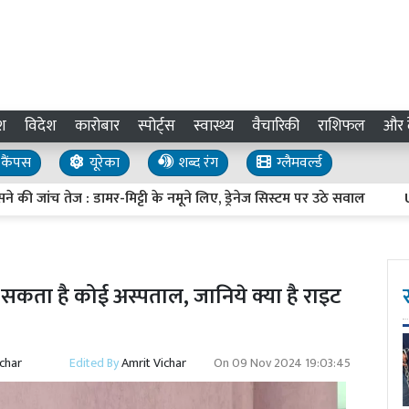
श
विदेश
कारोबार
स्पोर्ट्स
स्वास्थ्य
वैचारिकी
राशिफल
और द
कैंपस
यूरेका
शब्द रंग
ग्लैमवर्ल्ड
च तेज : डामर-मिट्टी के नमूने लिए, ड्रेनेज सिस्टम पर उठे सवाल
UP Inve
 सकता है कोई अस्पताल, जानिये क्या है राइट
ichar
Edited By
Amrit Vichar
On
09 Nov 2024 19:03:45