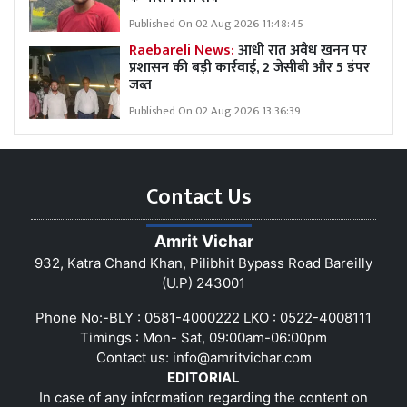
Published On 02 Aug 2026 11:48:45
Raebareli News:
आधी रात अवैध खनन पर
प्रशासन की बड़ी कार्रवाई, 2 जेसीबी और 5 डंपर
जब्त
Published On 02 Aug 2026 13:36:39
Contact Us
Amrit Vichar
932, Katra Chand Khan, Pilibhit Bypass Road Bareilly
(U.P) 243001
Phone No:-BLY : 0581-4000222 LKO : 0522-4008111
Timings : Mon- Sat, 09:00am-06:00pm
Contact us:
info@amritvichar.com
EDITORIAL
In case of any information regarding the content on