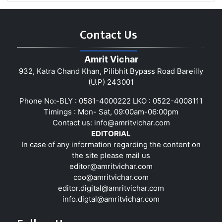
Contact Us
Amrit Vichar
932, Katra Chand Khan, Pilibhit Bypass Road Bareilly
(U.P) 243001
Phone No:-BLY : 0581-4000222 LKO : 0522-4008111
Timings : Mon- Sat, 09:00am-06:00pm
Contact us:
info@amritvichar.com
EDITORIAL
In case of any information regarding the content on
the site please mail us
editor@amritvichar.com
coo@amritvichar.com
editor.digital@amritvichar.com
info.digtal@amritvichar.com