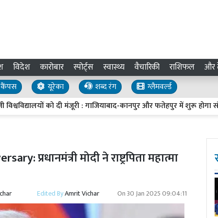
श
विदेश
कारोबार
स्पोर्ट्स
स्वास्थ्य
वैचारिकी
राशिफल
और द
कैंपस
यूरेका
शब्द रंग
ग्लैमवर्ल्ड
द्यालयों को दी मंजूरी : गाजियाबाद-कानपुर और फतेहपुर में शुरू होगा संचालन
प्रधानमंत्री मोदी ने राष्ट्रपिता महात्मा
ichar
Edited By
Amrit Vichar
On
30 Jan 2025 09:04:11