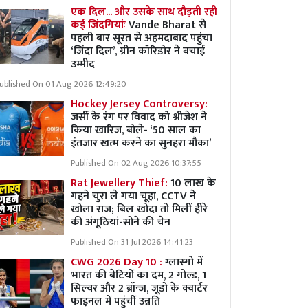
एक दिल... और उसके साथ दौड़ती रही
कई जिंदगियांः
Vande Bharat से
पहली बार सूरत से अहमदाबाद पहुंचा
‘जिंदा दिल’, ग्रीन कॉरिडोर ने बचाई
उम्मीद
ublished On 01 Aug 2026 12:49:20
Hockey Jersey Controversy:
जर्सी के रंग पर विवाद को श्रीजेश ने
किया खारिज, बोले- ‘50 साल का
इंतजार खत्म करने का सुनहरा मौका’
Published On 02 Aug 2026 10:37:55
Rat Jewellery Thief:
10 लाख के
गहने चुरा ले गया चूहा, CCTV ने
खोला राज; बिल खोदा तो मिलीं हीरे
की अंगूठियां-सोने की चेन
Published On 31 Jul 2026 14:41:23
CWG 2026 Day 10 :
ग्लास्गो में
भारत की बेटियों का दम, 2 गोल्ड, 1
सिल्वर और 2 ब्रॉन्ज, जूडो के क्वार्टर
फाइनल में पहुंचीं उन्नति