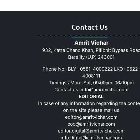
Contact Us
Amrit Vichar
932, Katra Chand Khan, Pilibhit Bypass Roa
Bareilly (U.P) 243001
Phone No:-BLY : 0581-4000222 LKO : 0522-
4008111
Timings : Mon- Sat, 09:00am-06:00pm
Contact us:
info@amritvichar.com
EDITORIAL
In case of any information regarding the conte
on the site please mail us
editor@amritvichar.com
coo@amritvichar.com
editor.digital@amritvichar.com
info.digtal@amritvichar.com