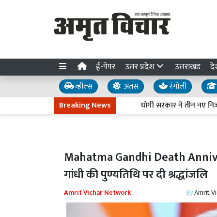
ई-पेपर
उत्तर प्रदेश
उत्तराखंड
दे
व्हील्स
अंतस
रंगोली
Breaking News
योगी सरकार ने तीन नए निजी विश्ववि
Mahatma Gandhi Death Anniversary: 
गांधी की पुण्यतिथि पर दी श्रद्धांजलि
Amrit Vichar Network
By
Amrit V