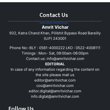
Contact Us
Amrit Vichar
932, Katra Chand Khan, Pilibhit Bypass Road Bareilly
(U.P) 243001
Phone No:-BLY : 0581-4000222 LKO : 0522-4008111
Timings : Mon- Sat, 09:00am-06:00pm
Contact us:
info@amritvichar.com
EDITORIAL
In case of any information regarding the content on
the site please mail us
editor@amritvichar.com
coo@amritvichar.com
editor.digital@amritvichar.com
info.digtal@amritvichar.com
Follow Us