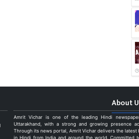
About U
Amrit Vichar is one of the leading Hindi newspap
Uttarakhand, with a strong and growing presence acro
d
Through its news portal, Amrit Vichar delivers the lates
in Hindi from India and around the world. Committed 