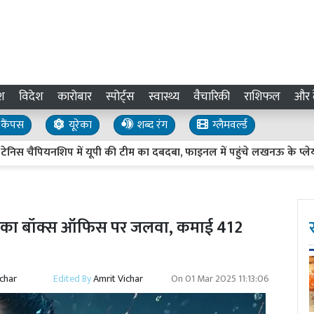
श
विदेश
कारोबार
स्पोर्ट्स
स्वास्थ्य
वैचारिकी
राशिफल
और द
कैंपस
यूरेका
शब्द रंग
ग्लैमवर्ल्ड
ियनशिप में यूपी की टीम का दबदबा, फाइनल में पहुंचे लखनऊ के प्लेयर्स
' का बॉक्स ऑफिस पर जलवा, कमाई 412
ichar
Edited By
Amrit Vichar
On
01 Mar 2025 11:13:06