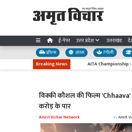
ई-पेपर
उत्तर प्रदेश
उत्तराखंड
दे
व्हील्स
अंतस
रंगोली
Breaking News
AITA Championship : टेनिस चैंप
विक्की कौशल की फिल्म 'Chhaava
करोड़ के पार
Amrit Vichar Network
By
Amrit V