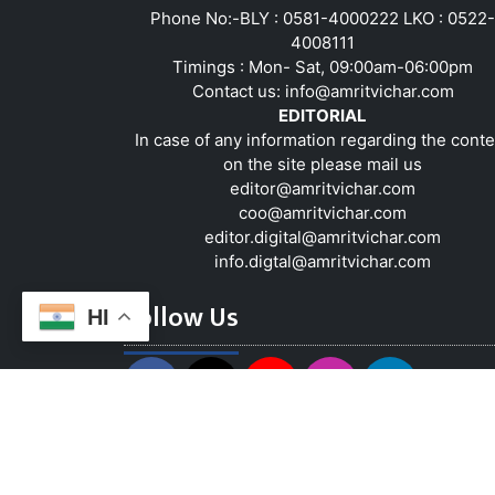
Phone No:-BLY : 0581-4000222 LKO : 0522-
4008111
Timings : Mon- Sat, 09:00am-06:00pm
Contact us:
info@amritvichar.com
EDITORIAL
In case of any information regarding the conte
on the site please mail us
editor@amritvichar.com
coo@amritvichar.com
editor.digital@amritvichar.com
info.digtal@amritvichar.com
Follow Us
HI
About Us
Contact Us
Complaint Red