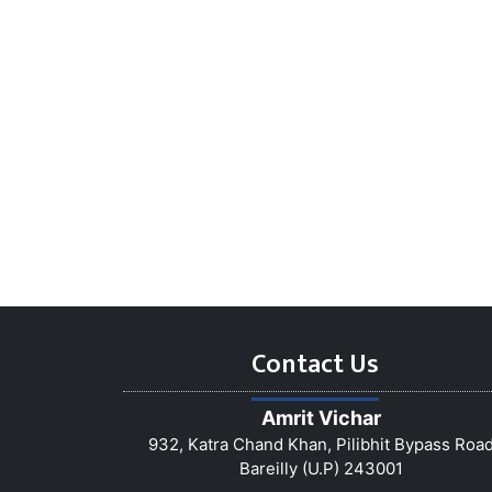
Contact Us
Amrit Vichar
932, Katra Chand Khan, Pilibhit Bypass Roa
Bareilly (U.P) 243001