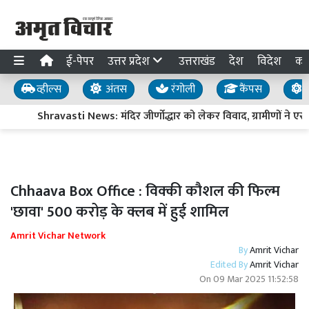
ई-पेपर
उत्तर प्रदेश
उत्तराखंड
देश
विदेश
का
व्हील्स
अंतस
रंगोली
कैंपस
य
Shravasti News: मंदिर जीर्णोद्धार को लेकर विवाद, ग्रामीणों ने एसड
Chhaava Box Office : विक्की कौशल की फिल्म
'छावा' 500 करोड़ के क्लब में हुई शामिल
Amrit Vichar Network
By
Amrit Vichar
Edited By
Amrit Vichar
On
09 Mar 2025 11:52:58