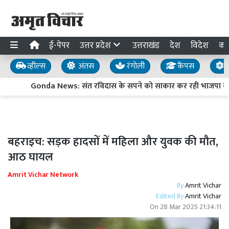
ई-पेपर
उत्तर प्रदेश
उत्तराखंड
देश
विदेश
का
व्हील्स
अंतस
रंगोली
कैंपस
य
Gonda News: संत रविदास के सपने को साकार कर रही भाजपा सर
बहराइच: सड़क हादसों में महिला और युवक की मौत,
आठ घायल
Amrit Vichar Network
By
Amrit Vichar
Edited By
Amrit Vichar
On
28 Mar 2025 21:34:11