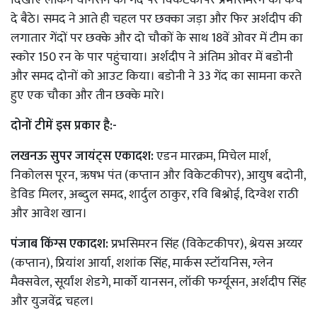
दे बैठे। समद ने आते ही चहल पर छक्का जड़ा और फिर अर्शदीप की
लगातार गेंदों पर छक्के और दो चौकों के साथ 18वें ओवर में टीम का
स्कोर 150 रन के पार पहुंचाया। अर्शदीप ने अंतिम ओवर में बडोनी
और समद दोनों को आउट किया। बडोनी ने 33 गेंद का सामना करते
हुए एक चौका और तीन छक्के मारे।
दोनों टीमें इस प्रकार है:-
लखनऊ सुपर जायंट्स एकादश:
एडन मारक्रम, मिचेल मार्श,
निकोलस पूरन, ऋषभ पंत (कप्तान और विकेटकीपर), आयुष बदोनी,
डेविड मिलर, अब्‍दुल समद, शार्दुल ठाकुर, रवि बिश्नोई, दिग्‍वेश राठी
और आवेश खान।
पंजाब किंग्स एकादश:
प्रभसिमरन सिंह (विकेटकीपर), श्रेयस अय्यर
(कप्तान), प्रियांश आर्या, शशांक सिंह, मार्कस स्‍टॉयनिस, ग्‍लेन
मैक्सवेल, सूर्यांश शेडगे, मार्को यानसन, लॉकी फर्ग्‍यूसन, अर्शदीप सिंह
और युजवेंद्र चहल।