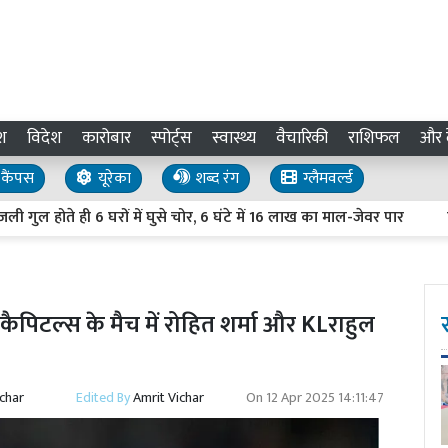
श
विदेश
कारोबार
स्पोर्ट्स
स्वास्थ्य
वैचारिकी
राशिफल
और द
कैंपस
यूरेका
शब्द रंग
ग्लैमवर्ल्ड
ते ही 6 घरों में घुसे चोर, 6 घंटे में 16 लाख का माल-जेवर पार
रिश्तों
कैपिटल्स के मैच में रोहित शर्मा और KLराहुल
ichar
Edited By
Amrit Vichar
On
12 Apr 2025 14:11:47