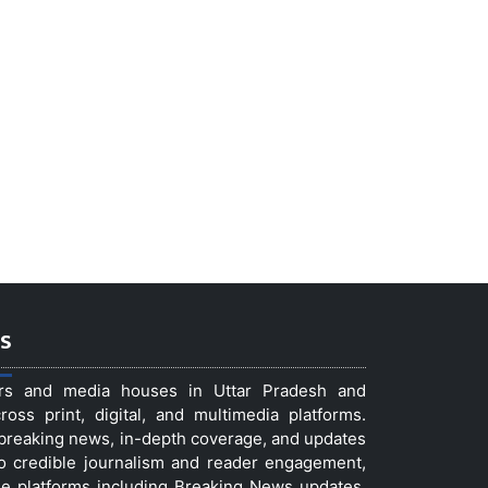
s
ers and media houses in Uttar Pradesh and
ss print, digital, and multimedia platforms.
t breaking news, in-depth coverage, and updates
to credible journalism and reader engagement,
le platforms including Breaking News updates,