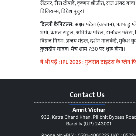
सेंटनर, रीस टॉपले, कृष्णन श्रीजीत, राज अंगद बावा
विलियम्स, विग्नेश पुथुर।
दिल्ली कैपिटल्स:
अक्षर पटेल (कप्तान), फाफ डु प
शर्मा, केएल राहुल, अभिषेक पोरेल, डोनोवन फरेरा, ट्
विप्रज निगम, अजय मंडल, दर्शन नालकंडे, मुकेश कुमार
कुलदीप यादव। मैच शाम 7:30 पर शुरू होगा।
ये भी पढे़ं :
IPL 2025 : गुजरात टाइटंस के ग्लेन 
Contact Us
Amrit Vichar
932, Katra Chand Khan, Pilibhit Bypass Roa
Bareilly (U.P) 243001
Phone No:-BLY : 0581-4000222 LKO : 0522-