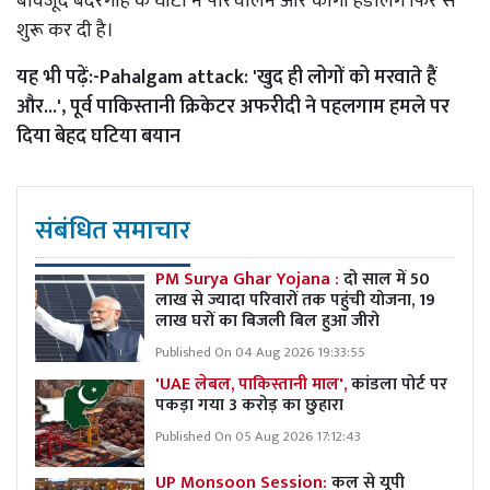
बावजूद बंदरगाह के घाटों ने परिचालन और कार्गो हैंडलिंग फिर से
शुरू कर दी है।
यह भी पढ़ें:-
Pahalgam attack: 'खुद ही लोगों को मरवाते हैं
और...', पूर्व पाकिस्तानी क्रिकेटर अफरीदी ने पहलगाम हमले पर
दिया बेहद घटिया बयान
संबंधित समाचार
PM Surya Ghar Yojana :
दो साल में 50
लाख से ज्यादा परिवारों तक पहुंची योजना, 19
लाख घरों का बिजली बिल हुआ जीरो
Published On 04 Aug 2026 19:33:55
'UAE लेबल, पाकिस्तानी माल',
कांडला पोर्ट पर
पकड़ा गया 3 करोड़ का छुहारा
Published On 05 Aug 2026 17:12:43
UP Monsoon Session:
कल से यूपी