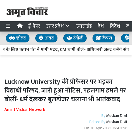
ई-पेपर
उत्तर प्रदेश
उत्तराखंड
देश
विदेश
का
व्हील्स
अंतस
रंगोली
कैंपस
य
मीन के लिए ऋषभ पंत ने मांगी मदद, CM धामी बोले- अधिकारी जल्द करेंगे संपर्क
Lucknow University की प्रोफेसर पर भड़का
विद्यार्थी परिषद, जारी हुआ नोटिस, पहलगाम हमले पर
बोलीं- धर्म देखकर बुलडोजर चलाना भी आतंकवाद
Amrit Vichar Network
By
Muskan Dixit
Edited By
Muskan Dixit
On
28 Apr 2025 16:40:56