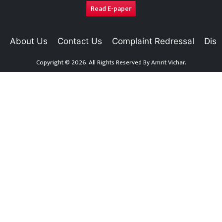
Read E-paper
About Us
Contact Us
Complaint Redressal
Disc
Copyright © 2026. All Rights Reserved By
Amrit Vichar.